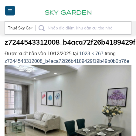
Bỏ
qua
nội
dung
z7244543312008_b4aca72f26b4189429
Được xuất bản vào
10/12/2025
tại
1023 × 767
trong
z7244543312008_b4aca72f26b4189429f19b49b0b0b76e