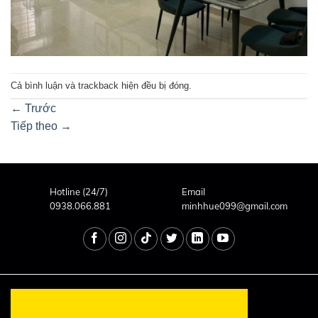
Cả bình luận và trackback hiện đều bị đóng.
←
Trước
Tiếp theo
→
Hotline (24/7)
Email
0938.066.881
minhhue099@gmail.com