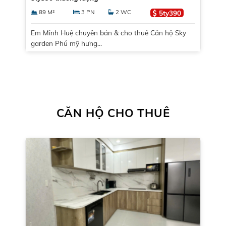
89 M²
3 PN
2 WC
5ty390
Em Minh Huệ chuyên bán & cho thuê Căn hộ Sky
garden Phú mỹ hưng...
CĂN HỘ CHO THUÊ