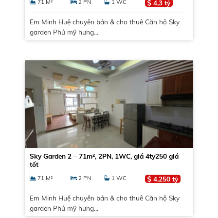
71 M²
2 PN
1 WC
4,3 tỷ
Em Minh Huệ chuyên bán & cho thuê Căn hộ Sky
garden Phú mỹ hưng...
Sky Garden 2 – 71m², 2PN, 1WC, giá 4ty250 giá
tốt
71 M²
2 PN
1 WC
4,250 tỷ
Em Minh Huệ chuyên bán & cho thuê Căn hộ Sky
garden Phú mỹ hưng...