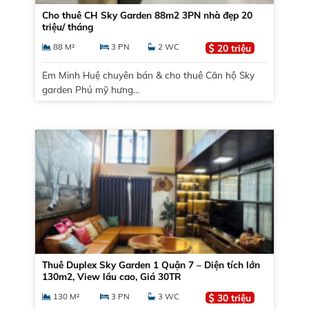
Cho thuê CH Sky Garden 88m2 3PN nhà đẹp 20
triệu/ tháng
88 M²
3 PN
2 WC
20 triệu
Em Minh Huệ chuyên bán & cho thuê Căn hộ Sky
garden Phú mỹ hưng...
Thuê Duplex Sky Garden 1 Quận 7 – Diện tích lớn
130m2, View lầu cao, Giá 30TR
130 M²
3 PN
3 WC
30 triệu