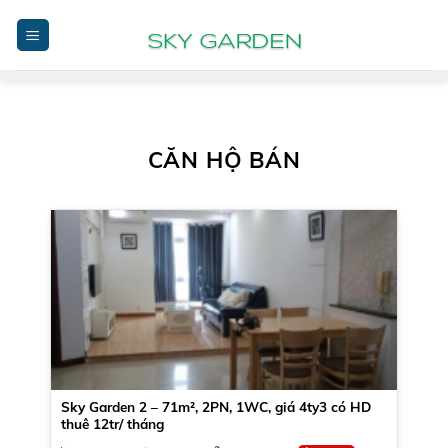
Bỏ
qua
nội
dung
CĂN HỘ BÁN
Sky Garden 2 – 71m², 2PN, 1WC, giá 4ty3 có HD
thuê 12tr/ tháng