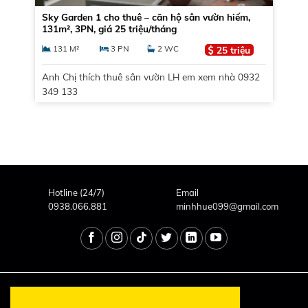
Sky Garden 1 cho thuê – căn hộ sân vườn hiếm,
131m², 3PN, giá 25 triệu/tháng
131 M²
3 PN
2 WC
25 triệu
Anh Chị thích thuê sân vườn LH em xem nhà 0932
349 133
Hotline (24/7)
Email
0938.066.881
minhhue099@gmail.com