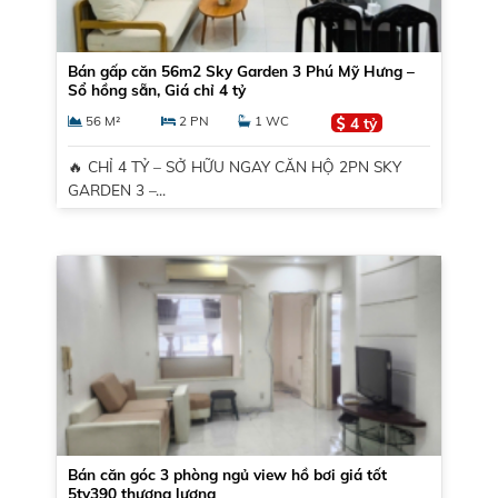
Bán gấp căn 56m2 Sky Garden 3 Phú Mỹ Hưng –
Sổ hồng sẵn, Giá chỉ 4 tỷ
56 M²
2 PN
1 WC
4 tỷ
🔥 CHỈ 4 TỶ – SỞ HỮU NGAY CĂN HỘ 2PN SKY
GARDEN 3 –...
Bán căn góc 3 phòng ngủ view hồ bơi giá tốt
5ty390 thương lượng