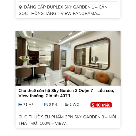
💎 ĐẲNG CẤP DUPLEX SKY GARDEN 1 – CĂN
GÓC THÔNG TẦNG – VIEW PANORAMA...
Cho thuê căn hộ Sky Garden 3 Quận 7 – Lầu cao,
View thoáng, Giá tốt 40TR
71 M²
3 PN
2 WC
40 triệu
CHO THUÊ SIÊU PHẨM 3PN SKY GARDEN 3 – NỘI
THẤT MỚI 100% – VIEW...