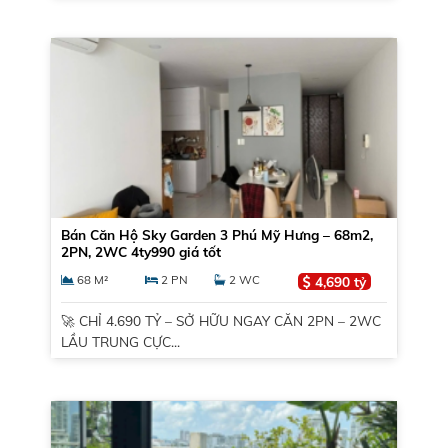
Bán Căn Hộ Sky Garden 3 Phú Mỹ Hưng – 68m2,
2PN, 2WC 4ty990 giá tốt
68 M²
2 PN
2 WC
4,690 tỷ
🚀 CHỈ 4.690 TỶ – SỞ HỮU NGAY CĂN 2PN – 2WC
LẦU TRUNG CỰC...