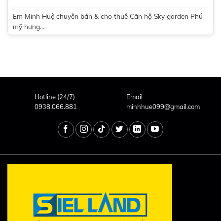
Em Minh Huệ chuyên bán & cho thuê Căn hộ Sky garden Phú
mỹ hưng...
Hotline (24/7)
Email
0938.066.881
minhhue099@gmail.com