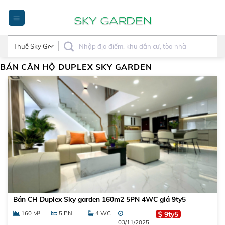
Bỏ
qua
nội
dung
BÁN CĂN HỘ DUPLEX SKY GARDEN
Bán CH Duplex Sky garden 160m2 5PN 4WC giá 9ty5
160 M²
5 PN
4 WC
9ty5
03/11/2025