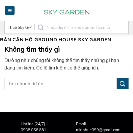
Bỏ
qua
nội
dung
BÁN CĂN HỘ GROUND HOUSE SKY GARDEN
Không tìm thấy gì
Dường như chúng tôi không thể tìm thấy những gì bạn
đang tìm kiếm. Có lẽ tìm kiếm có thể giúp ích.
Hotline (24/7)
Email
0938.066.881
minhhue099@gmail.com