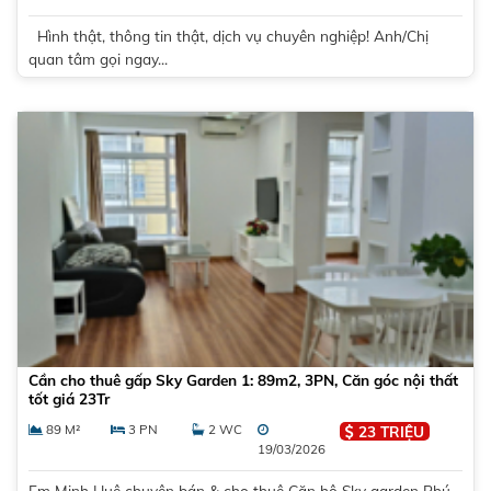
Hình thật, thông tin thật, dịch vụ chuyên nghiệp! Anh/Chị
quan tâm gọi ngay...
Cần cho thuê gấp Sky Garden 1: 89m2, 3PN, Căn góc nội thất
tốt giá 23Tr
89 M²
3 PN
2 WC
23 TRIỆU
19/03/2026
Em Minh Huệ chuyên bán & cho thuê Căn hộ Sky garden Phú