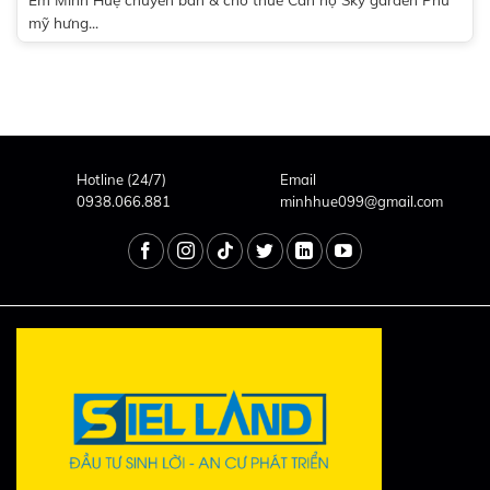
mỹ hưng...
Hotline (24/7)
Email
0938.066.881
minhhue099@gmail.com