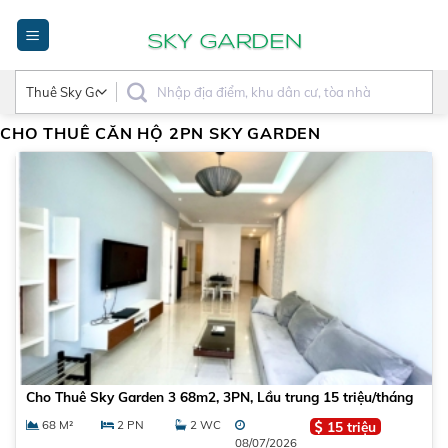
Bỏ
qua
nội
dung
CHO THUÊ CĂN HỘ 2PN SKY GARDEN
Cho Thuê Sky Garden 3 68m2, 3PN, Lầu trung 15 triệu/tháng
68 M²
2 PN
2 WC
15 triệu
08/07/2026