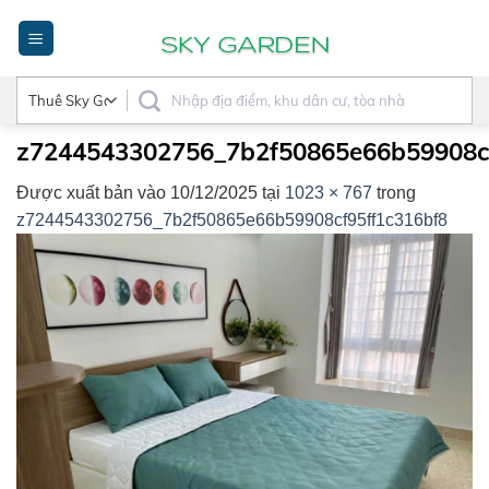
Bỏ
qua
nội
dung
z7244543302756_7b2f50865e66b59908cf
Được xuất bản vào
10/12/2025
tại
1023 × 767
trong
z7244543302756_7b2f50865e66b59908cf95ff1c316bf8