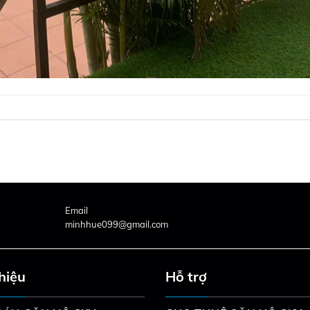
Email
minhhue099@gmail.com
thiệu
Hỗ trợ