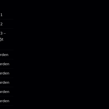
 1
 2
3 –
ật
arden
arden
arden
arden
arden
arden