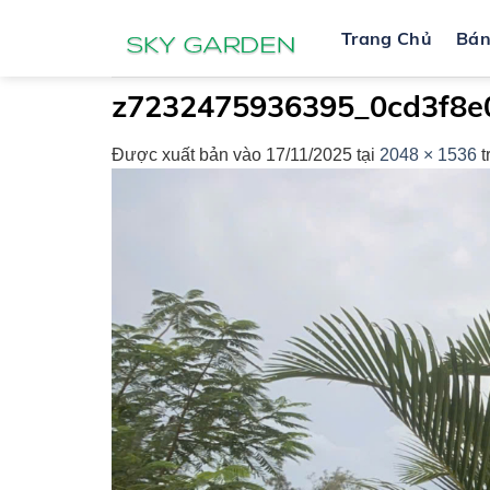
Bỏ
Trang Chủ
Bá
qua
nội
dung
z7232475936395_0cd3f8
Được xuất bản vào
17/11/2025
tại
2048 × 1536
t