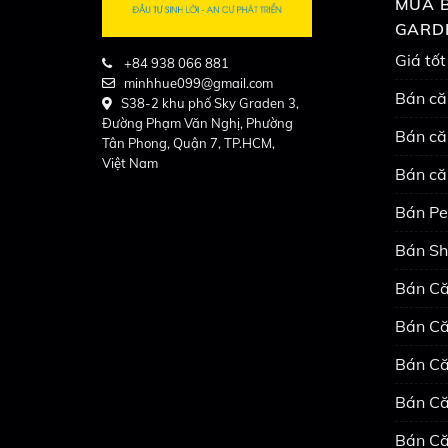
MUA B
GARD
Giá tốt
+84 938 066 881
minhhue099@gmail.com
Bán că
S38-2 khu phố Sky Graden 3,
Đường Phạm Văn Nghị, Phường
Bán că
Tân Phong, Quận 7, TP.HCM,
Việt Nam
Bán că
Bán Pe
Bán Sh
Bán Că
Bán Că
Bán Că
Bán Că
Bán Că