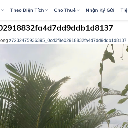
n
Theo Diện Tích
Cho Thuê
Nhận Ký Gửi
Tiệ
e02918832fa4d7dd9ddb1d8137
rong
z7232475936395_0cd3f8e02918832fa4d7dd9ddb1d8137