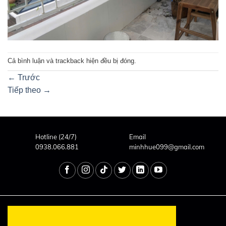
Cả bình luận và trackback hiện đều bị đóng.
←
Trước
Tiếp theo
→
Hotline (24/7)
Email
0938.066.881
minhhue099@gmail.com