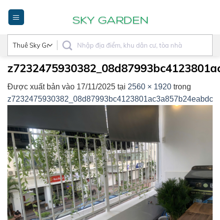
Bỏ
qua
nội
dung
z7232475930382_08d87993bc4123801a
Được xuất bản vào
17/11/2025
tại
2560 × 1920
trong
z7232475930382_08d87993bc4123801ac3a857b24eabdc