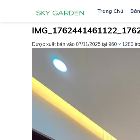
Bỏ
Trang Chủ
Bá
qua
nội
dung
IMG_1762441461122_176
Được xuất bản vào
07/11/2025
tại
960 × 1280
tr