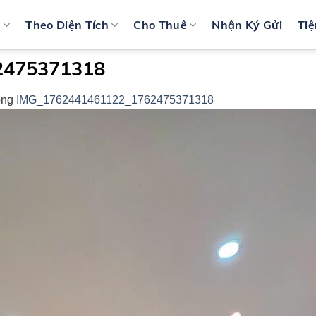
n
Theo Diện Tích
Cho Thuê
Nhận Ký Gửi
Tiệ
2475371318
ong
IMG_1762441461122_1762475371318