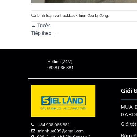
Cả bình luận và trackback hiện đều bị đóng.
←
Trước
Tiếp theo
→
Hotline (24/7)
0938.066.881
Giới 
MUA B
GARD
Giá tốt
+84 938 066 881
minhhue099@gmail.com
Bán că
S38-2 khu phố Sky Graden 3,