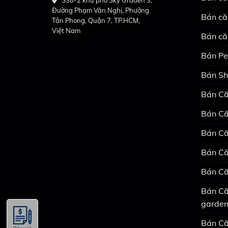
Đường Phạm Văn Nghị, Phường
Bán că
Tân Phong, Quận 7, TP.HCM,
Việt Nam
Bán că
Bán Pe
Bán Sh
Bán Că
Bán Că
Bán Că
Bán Că
Bán Că
Bán Că
garde
Bán Că