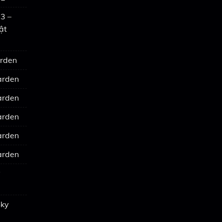
3 –
ật
arden
arden
arden
arden
arden
arden
y
Sky