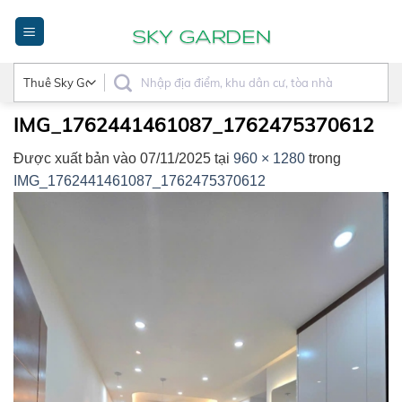
Bỏ
qua
nội
dung
IMG_1762441461087_1762475370612
Được xuất bản vào
07/11/2025
tại
960 × 1280
trong
IMG_1762441461087_1762475370612