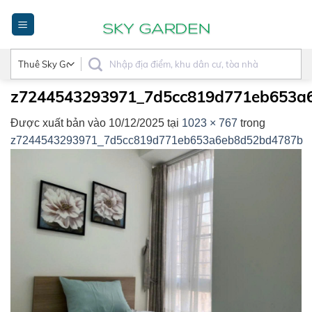
Bỏ
qua
nội
dung
z7244543293971_7d5cc819d771eb653a
Được xuất bản vào
10/12/2025
tại
1023 × 767
trong
z7244543293971_7d5cc819d771eb653a6eb8d52bd4787b