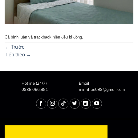
Cả bình luận và trackback hiện đều bị đóng.
←
Trước
Tiếp theo
→
Hotline (24/7)
Email
0938.066.881
minhhue099@gmail.com