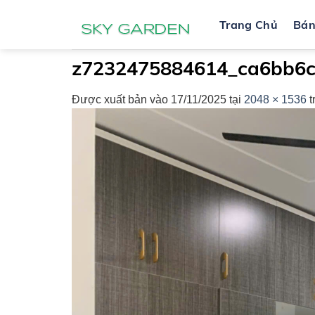
Bỏ
Trang Chủ
Bá
qua
nội
dung
z7232475884614_ca6bb6
Được xuất bản vào
17/11/2025
tại
2048 × 1536
t