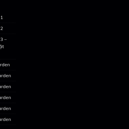
 1
 2
3 –
ật
arden
arden
arden
arden
arden
arden