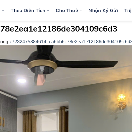
n
Theo Diện Tích
Cho Thuê
Nhận Ký Gửi
Tiệ
c78e2ea1e12186de304109c6d3
rong
z7232475884614_ca6bb6c78e2ea1e12186de304109c6d