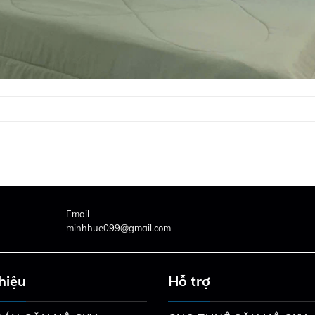
Email
minhhue099@gmail.com
thiệu
Hỗ trợ