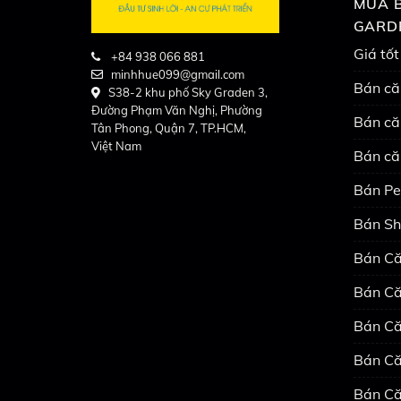
MUA B
GARD
Giá tốt
+84 938 066 881
minhhue099@gmail.com
Bán că
S38-2 khu phố Sky Graden 3,
Đường Phạm Văn Nghị, Phường
Bán că
Tân Phong, Quận 7, TP.HCM,
Việt Nam
Bán că
Bán Pe
Bán Sh
Bán Că
Bán Că
Bán Că
Bán Că
Bán Că