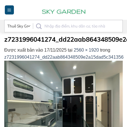
Bỏ
qua
nội
dung
z7231996041274_dd22aab864348509e2
Được xuất bản vào
17/11/2025
tại
2560 × 1920
trong
z7231996041274_dd22aab864348509e2a15dad5c341356