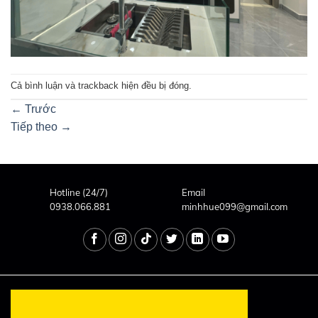
Cả bình luận và trackback hiện đều bị đóng.
←
Trước
Tiếp theo
→
Hotline (24/7)
Email
0938.066.881
minhhue099@gmail.com