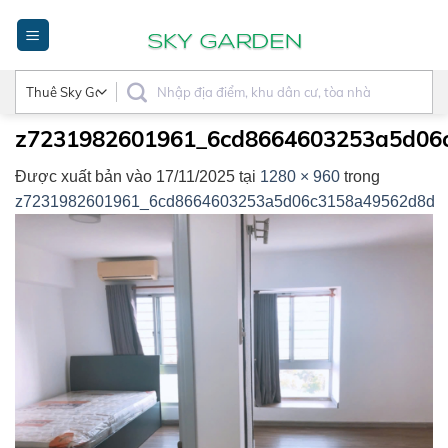
Bỏ
qua
nội
dung
z7231982601961_6cd8664603253a5d06
Được xuất bản vào
17/11/2025
tại
1280 × 960
trong
z7231982601961_6cd8664603253a5d06c3158a49562d8d