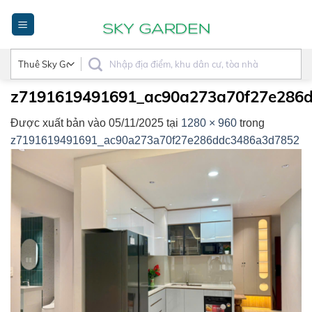
Bỏ
qua
nội
dung
z7191619491691_ac90a273a70f27e286
Được xuất bản vào
05/11/2025
tại
1280 × 960
trong
z7191619491691_ac90a273a70f27e286ddc3486a3d7852