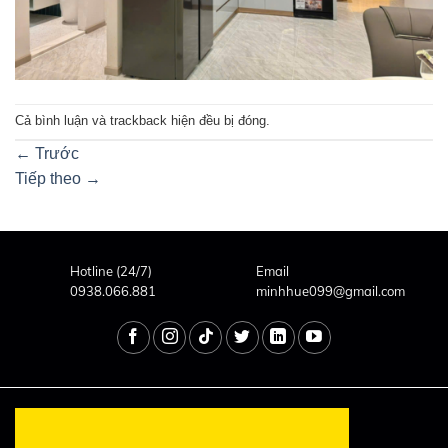
Cả bình luận và trackback hiện đều bị đóng.
←
Trước
Tiếp theo
→
Hotline (24/7)
Email
0938.066.881
minhhue099@gmail.com