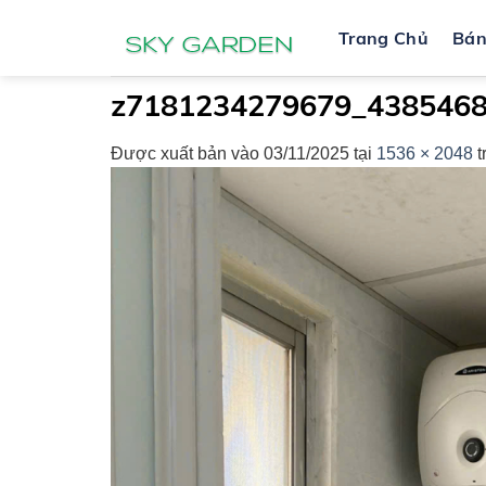
Bỏ
Trang Chủ
Bá
qua
nội
dung
z7181234279679_4385468
Được xuất bản vào
03/11/2025
tại
1536 × 2048
t