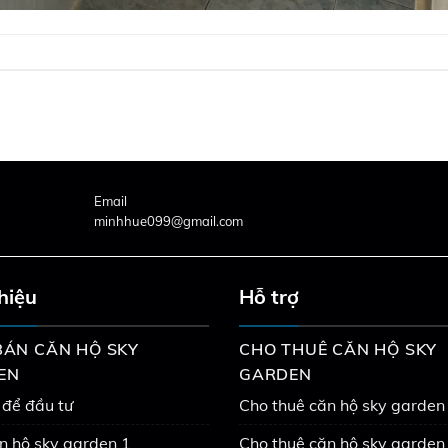
Email
minhhue099@gmail.com
thiệu
Hỗ trợ
ÁN CĂN HỘ SKY
CHO THUÊ CĂN HỘ SKY
EN
GARDEN
 để đầu tư
Cho thuê căn hộ sky garden
n hộ sky garden 1
Cho thuê căn hộ sky garden