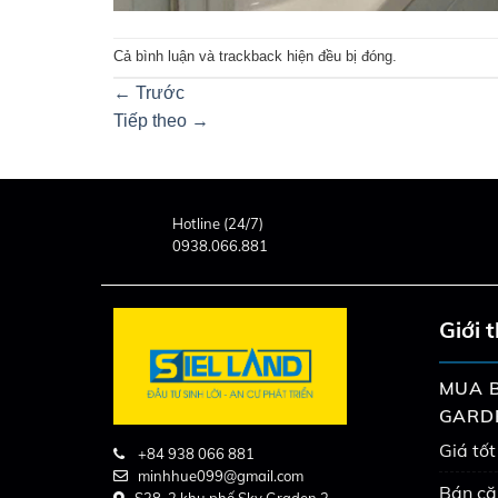
Cả bình luận và trackback hiện đều bị đóng.
←
Trước
Tiếp theo
→
Hotline (24/7)
0938.066.881
Giới 
MUA B
GARD
Giá tốt
+84 938 066 881
minhhue099@gmail.com
Bán că
S38-2 khu phố Sky Graden 3,