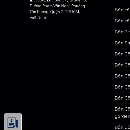
Đường Phạm Văn Nghị, Phường
Bán că
Tân Phong, Quận 7, TP.HCM,
Việt Nam
Bán că
Bán Pe
Bán Sh
Bán Că
Bán Că
Bán Că
Bán Că
Bán Că
Bán Că
garde
Bán Că