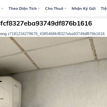
n
Theo Diện Tích
Cho Thuê
Nhận Ký Gửi
Tiệ
fcf8327eba93749df876b1616
rong
z7181234279679_4385468fcf8327eba93749df876b1616