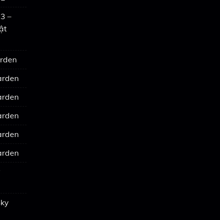
3 –
ật
arden
arden
arden
arden
arden
arden
y
Sky