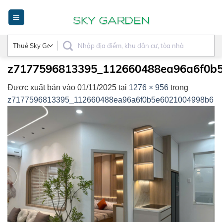
Bỏ
qua
nội
dung
z7177596813395_112660488ea96a6f0b
Được xuất bản vào
01/11/2025
tại
1276 × 956
trong
z7177596813395_112660488ea96a6f0b5e6021004998b6