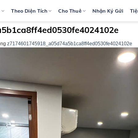
n
Theo Diện Tích
Cho Thuê
Nhận Ký Gửi
Tiệ
5b1ca8ff4ed0530fe4024102e
ong
z7174601745918_a05d74a5b1ca8ff4ed0530fe4024102e