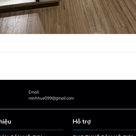
Email
minhhue099@gmail.com
thiệu
Hỗ trợ