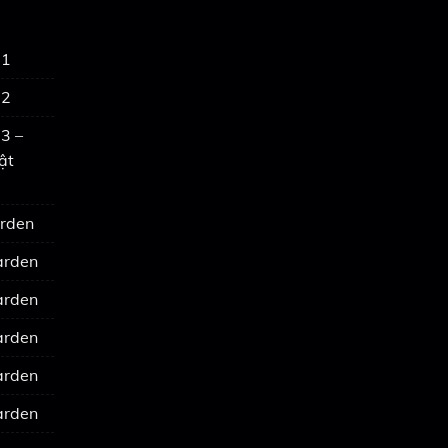
 1
 2
3 –
ật
arden
arden
arden
arden
arden
arden