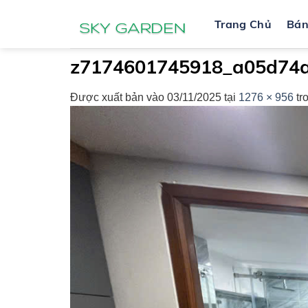
Bỏ
Trang Chủ
Bá
qua
nội
dung
z7174601745918_a05d74a
Được xuất bản vào
03/11/2025
tại
1276 × 956
tr