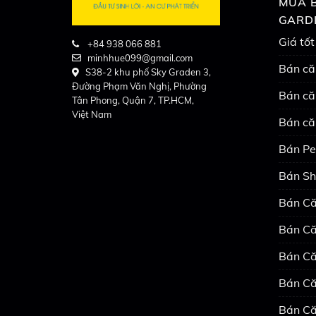
MUA B
GARD
Giá tốt
+84 938 066 881
minhhue099@gmail.com
Bán că
S38-2 khu phố Sky Graden 3,
Đường Phạm Văn Nghị, Phường
Bán că
Tân Phong, Quận 7, TP.HCM,
Việt Nam
Bán că
Bán Pe
Bán Sh
Bán Că
Bán Că
Bán Că
Bán Că
Bán Că