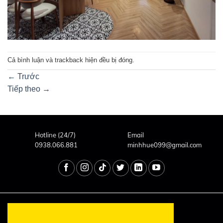
Cả bình luận và trackback hiện đều bị đóng.
←
Trước
Tiếp theo
→
Hotline (24/7)
Email
0938.066.881
minhhue099@gmail.com