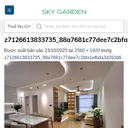
Bỏ
qua
nội
dung
z7126613833735_88a7681c77dee7c2bf
Được xuất bản vào
23/10/2025
tại
2560 × 1920
trong
z7126613833735_88a7681c77dee7c2bfa1efbda3d263d6