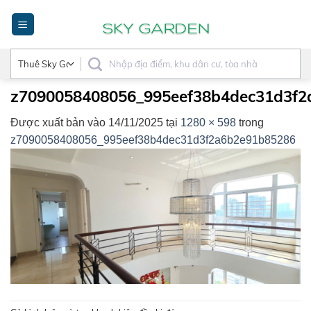
Bỏ
qua
nội
dung
z7090058408056_995eef38b4dec31d3f2
Được xuất bản vào
14/11/2025
tại
1280 × 598
trong
z7090058408056_995eef38b4dec31d3f2a6b2e91b85286