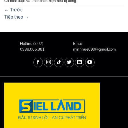
Cả bình luận và trackback hiện đều bị đóng.
←
Trước
Tiếp theo
→
Hotline (24/7)
Email
0938.066.881
minhhue099@gmail.com