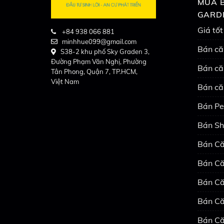
MUA B
GARD
Giá tốt
+84 938 066 881
minhhue099@gmail.com
Bán că
S38-2 khu phố Sky Graden 3,
Đường Phạm Văn Nghị, Phường
Bán că
Tân Phong, Quận 7, TP.HCM,
Việt Nam
Bán că
Bán Pe
Bán Sh
Bán Că
Bán Că
Bán Că
Bán Că
Bán Că