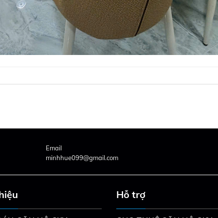
Email
minhhue099@gmail.com
thiệu
Hỗ trợ