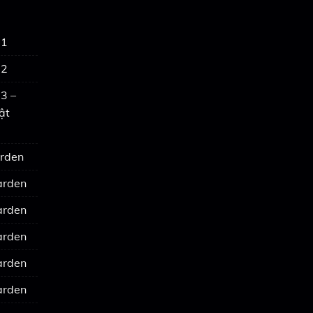
 1
 2
3 –
ật
arden
arden
arden
arden
arden
arden