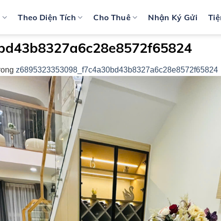
n
Theo Diện Tích
Cho Thuê
Nhận Ký Gửi
Tiệ
bd43b8327a6c28e8572f65824
rong
z6895323353098_f7c4a30bd43b8327a6c28e8572f65824