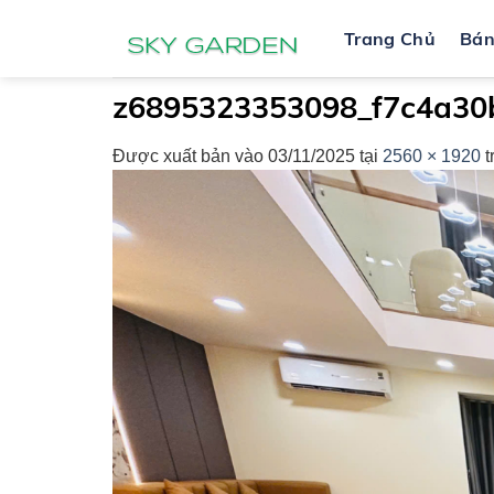
Bỏ
Trang Chủ
Bá
qua
nội
dung
z6895323353098_f7c4a30
Được xuất bản vào
03/11/2025
tại
2560 × 1920
t