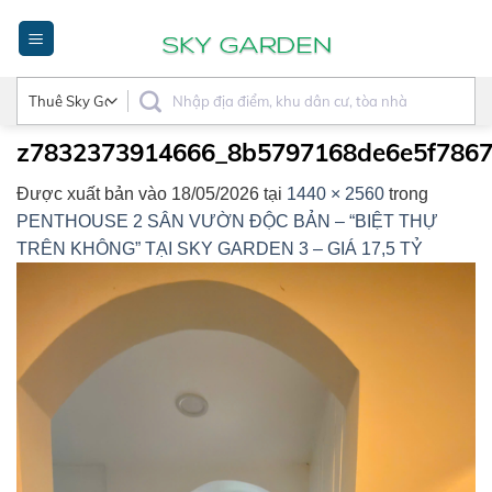
Bỏ
qua
nội
dung
z7832373914666_8b5797168de6e5f786
Được xuất bản vào
18/05/2026
tại
1440 × 2560
trong
PENTHOUSE 2 SÂN VƯỜN ĐỘC BẢN – “BIỆT THỰ
TRÊN KHÔNG” TẠI SKY GARDEN 3 – GIÁ 17,5 TỶ