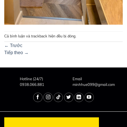
Cả bình luận và trackback hiện đều bị đóng.
←
Trước
Tiếp theo
→
Hotline (24/7)
Email
0938.066.881
minhhue099@gmail.com