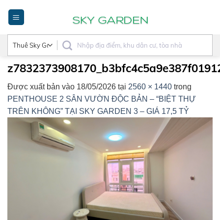
Bỏ
qua
nội
dung
z7832373908170_b3bfc4c5a9e387f01912
Được xuất bản vào
18/05/2026
tại
2560 × 1440
trong
PENTHOUSE 2 SÂN VƯỜN ĐỘC BẢN – “BIỆT THỰ
TRÊN KHÔNG” TẠI SKY GARDEN 3 – GIÁ 17,5 TỶ