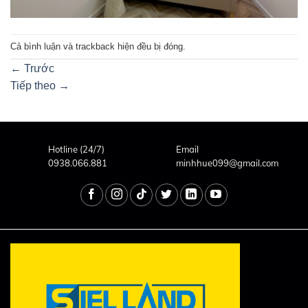
Cả bình luận và trackback hiện đều bị đóng.
←
Trước
Tiếp theo
→
Hotline (24/7)
Email
0938.066.881
minhhue099@gmail.com