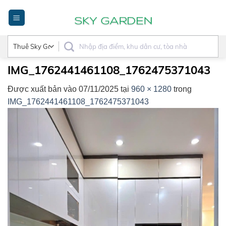
Bỏ
qua
nội
dung
IMG_1762441461108_1762475371043
Được xuất bản vào
07/11/2025
tại
960 × 1280
trong
IMG_1762441461108_1762475371043