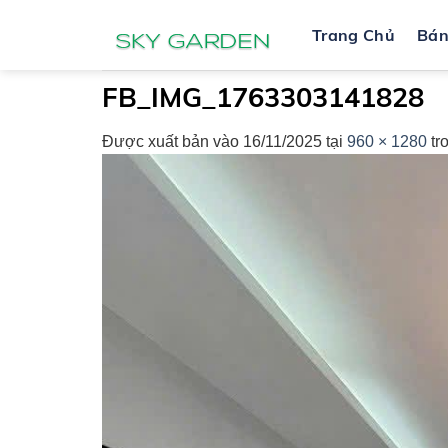
Bỏ
Trang Chủ
Bá
qua
nội
dung
FB_IMG_1763303141828
Được xuất bản vào
16/11/2025
tại
960 × 1280
tr