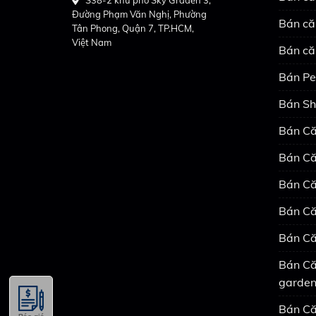
Đường Phạm Văn Nghị, Phường
Bán că
Tân Phong, Quận 7, TP.HCM,
Việt Nam
Bán că
Bán Pe
Bán Sh
Bán Că
Bán Că
Bán Că
Bán Că
Bán Că
Bán Că
garde
Bán Că