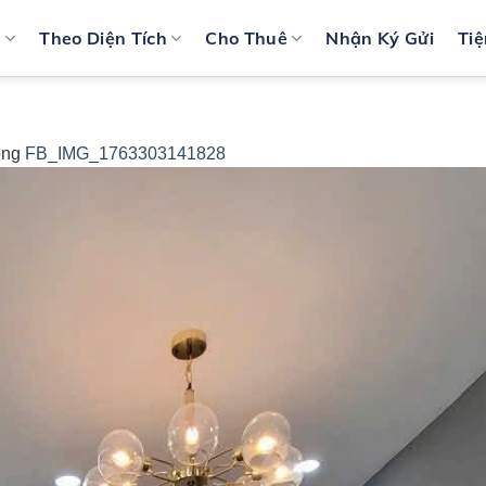
n
Theo Diện Tích
Cho Thuê
Nhận Ký Gửi
Tiệ
ong
FB_IMG_1763303141828