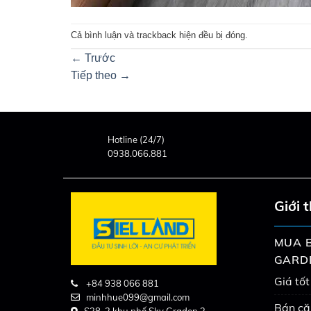
Cả bình luận và trackback hiện đều bị đóng.
←
Trước
Tiếp theo
→
Hotline (24/7)
0938.066.881
Giới 
MUA B
GARD
Giá tốt
+84 938 066 881
minhhue099@gmail.com
Bán că
S38-2 khu phố Sky Graden 3,