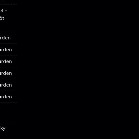
3 –
ật
arden
arden
arden
arden
arden
arden
y
Sky