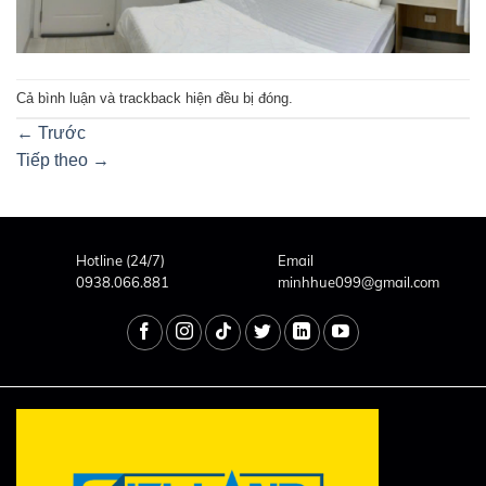
Cả bình luận và trackback hiện đều bị đóng.
←
Trước
Tiếp theo
→
Hotline (24/7)
Email
0938.066.881
minhhue099@gmail.com