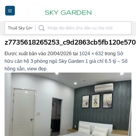
Bỏ
qua
nội
dung
z7735618265253_c9d2863cb5fb120e57
Được xuất bản vào
20/04/2026
tại
1024 × 632
trong
Sở
hữu căn hộ 3 phòng ngủ Sky Garden 1 giá chỉ 6.5 tỷ – Sổ
hồng sẵn, view đẹp