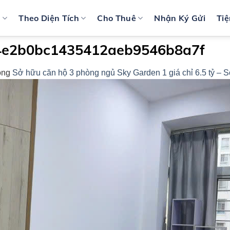
n
Theo Diện Tích
Cho Thuê
Nhận Ký Gửi
Tiệ
4e2b0bc1435412aeb9546b8a7f
ong
Sở hữu căn hộ 3 phòng ngủ Sky Garden 1 giá chỉ 6.5 tỷ – 