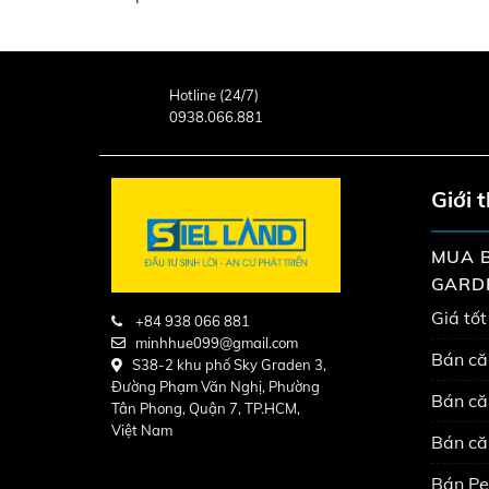
Hotline (24/7)
0938.066.881
Giới 
MUA B
GARD
Giá tốt
+84 938 066 881
minhhue099@gmail.com
Bán că
S38-2 khu phố Sky Graden 3,
Đường Phạm Văn Nghị, Phường
Bán că
Tân Phong, Quận 7, TP.HCM,
Việt Nam
Bán că
Bán Pe