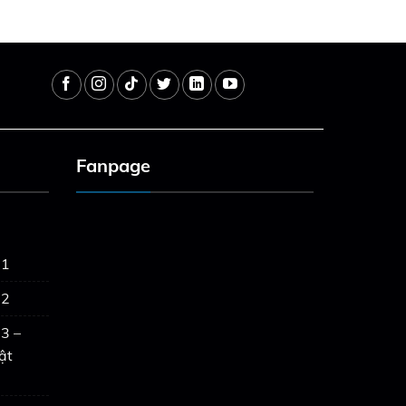
Fanpage
 1
 2
3 –
ật