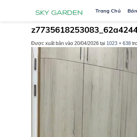
Bỏ
Trang Chủ
Bá
qua
nội
dung
z7735618253083_62a424
Được xuất bản vào
20/04/2026
tại
1023 × 638
tr