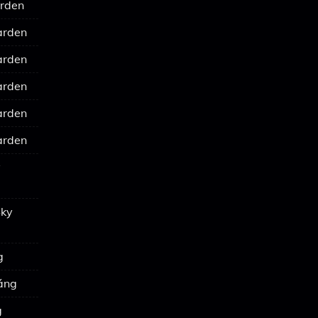
arden
arden
arden
arden
arden
arden
y
Sky
g
háng
g