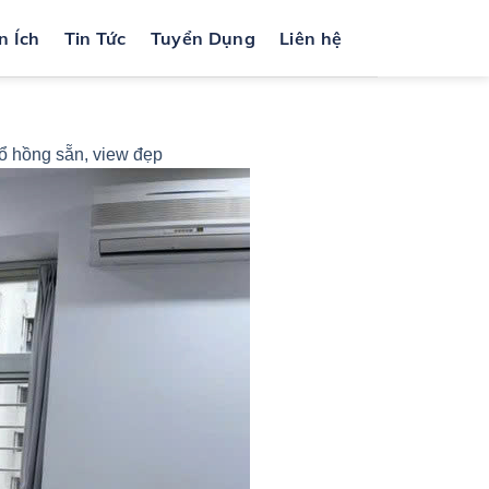
n Ích
Tin Tức
Tuyển Dụng
Liên hệ
Sổ hồng sẵn, view đẹp