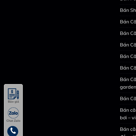
Bán Sh
Bán Că
Bán Că
Bán Că
Bán Că
Bán Că
Bán Că
garde
Bán Că
Báo giá
Bán că
bơi – 
Chat Zalo
Bán că