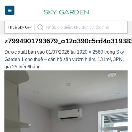
Bỏ
qua
nội
dung
z7994901793679_a12a390c5cd4a319383
Được xuất bản vào
01/07/2026
tại
1920 × 2560
trong
Sky
Garden 1 cho thuê – căn hộ sân vườn hiếm, 131m², 3PN,
giá 25 triệu/tháng