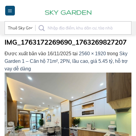
Bỏ
qua
nội
dung
IMG_1763172269690_1763269827207
Được xuất bản vào
16/11/2025
tại
2560 × 1920
trong
Sky
Garden 1 – Căn hộ 71m², 2PN, lầu cao, giá 5.45 tỷ, hỗ trợ
vay dễ dàng