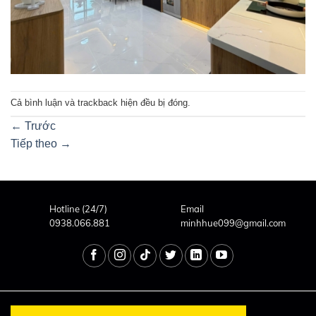
Cả bình luận và trackback hiện đều bị đóng.
←
Trước
Tiếp theo
→
Hotline (24/7)
Email
0938.066.881
minhhue099@gmail.com