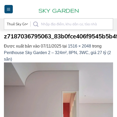
Bỏ
qua
nội
dung
z7187036795063_83b0fce406f9545b5b4
Được xuất bản vào
07/11/2025
tại
1516 × 2048
trong
Penthouse Sky Garden 2 – 324m², 8PN, 3WC, giá 27 tỷ (2
sân)