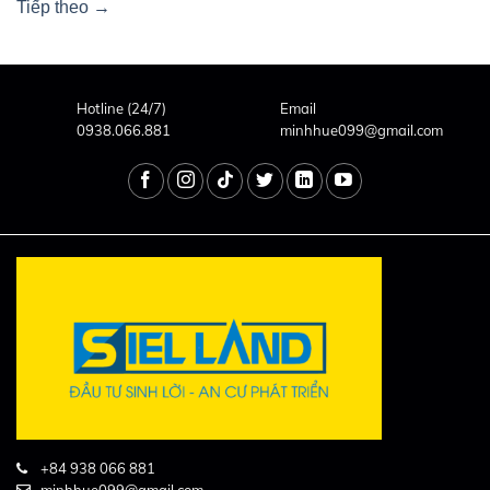
Tiếp theo
→
Hotline (24/7)
Email
0938.066.881
minhhue099@gmail.com
+84 938 066 881
minhhue099@gmail.com