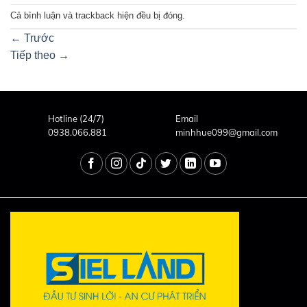
Cả bình luận và trackback hiện đều bị đóng.
←
Trước
Tiếp theo
→
Hotline (24/7)
Email
0938.066.881
minhhue099@gmail.com