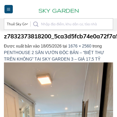
Bỏ
qua
nội
dung
z7832373818200_5ca3d5fcb74e0a72f7a
Được xuất bản vào
18/05/2026
tại
1676 × 2560
trong
PENTHOUSE 2 SÂN VƯỜN ĐỘC BẢN – “BIỆT THỰ
TRÊN KHÔNG” TẠI SKY GARDEN 3 – GIÁ 17,5 TỶ