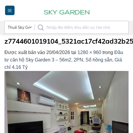
Bỏ
qua
nội
dung
z7744601019104_5321ac17cf42ad32b25
Được xuất bản vào
20/04/2026
tại
1280 × 960
trong
Đầu
tư căn hộ Sky Garden 3 – 56m2, 2PN, Sổ hồng sẵn, Giá
chỉ 4.16 Tỷ