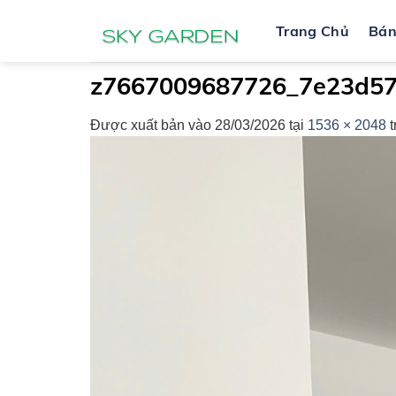
Bỏ
Trang Chủ
Bá
qua
nội
dung
z7667009687726_7e23d57
Được xuất bản vào
28/03/2026
tại
1536 × 2048
t