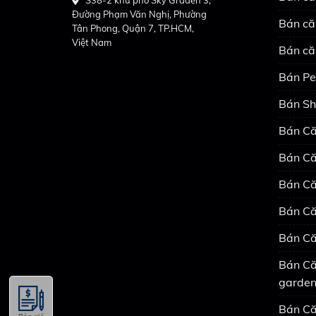
Đường Phạm Văn Nghị, Phường
Bán că
Tân Phong, Quận 7, TP.HCM,
Việt Nam
Bán că
Bán Pe
Bán Sh
Bán Că
Bán Că
Bán Că
Bán Că
Bán Că
Bán Că
garde
Bán Că