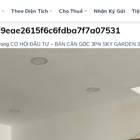
n
Theo Diện Tích
Cho Thuê
Nhận Ký Gửi
Tiệ
9eae2615f6c6fdba7f7a07531
rong
CƠ HỘI ĐẦU TƯ – BÁN CĂN GÓC 3PN SKY GARDEN 3 –