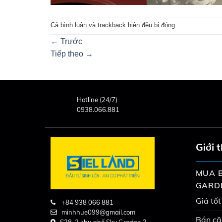
Cả bình luận và trackback hiện đều bị đóng.
←
Trước
Tiếp theo
→
Hotline (24/7)
0938.066.881
Giới 
MUA B
GARD
Giá tốt
+84 938 066 881
minhhue099@gmail.com
Bán că
S38-2 khu phố Sky Graden 3,