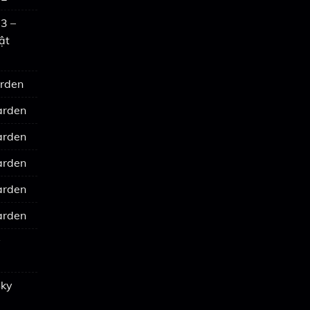
3 –
ật
arden
arden
arden
arden
arden
arden
y
Sky