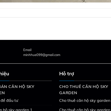
Email
minhhue099@gmail.com
thiệu
Hỗ trợ
ÁN CĂN HỘ SKY
CHO THUÊ CĂN HỘ SKY
EN
GARDEN
 để đầu tư
Cho thuê căn hộ sky garden
n hộ sky garden 1
Cho thuê căn hộ sky garden