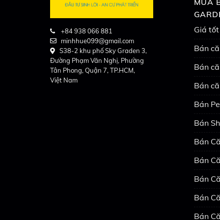
MUA B
GARD
Giá tốt
+84 938 066 881
minhhue099@gmail.com
Bán că
S38-2 khu phố Sky Graden 3,
Đường Phạm Văn Nghị, Phường
Bán că
Tân Phong, Quận 7, TP.HCM,
Việt Nam
Bán că
Bán Pe
Bán Sh
Bán Că
Bán Că
Bán Că
Bán Că
Bán Că