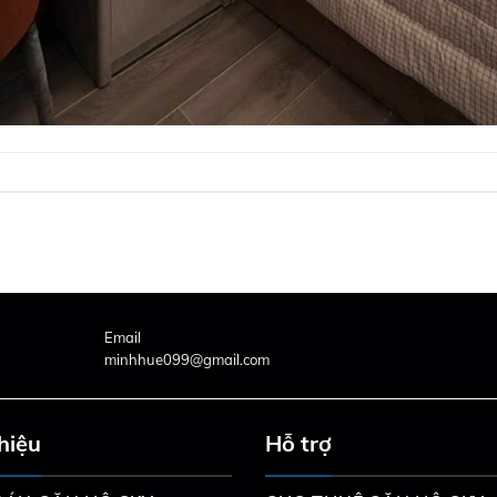
Email
minhhue099@gmail.com
thiệu
Hỗ trợ