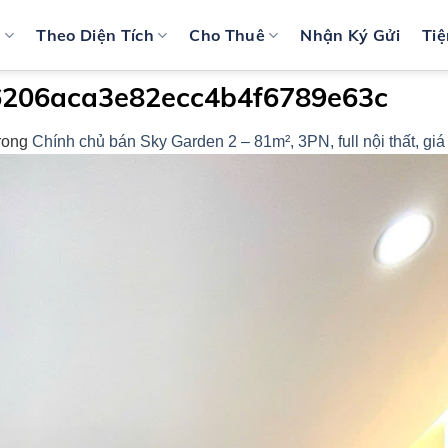
n
Theo Diện Tích
Cho Thuê
Nhận Ký Gửi
Tiệ
206aca3e82ecc4b4f6789e63c
rong
Chính chủ bán Sky Garden 2 – 81m², 3PN, full nội thất, giá 