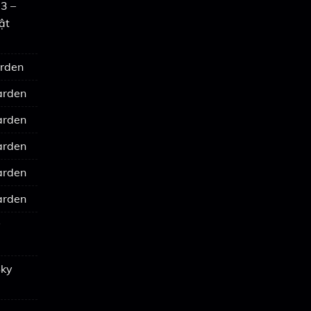
3 –
ật
arden
arden
arden
arden
arden
arden
y
Sky