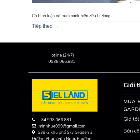
Cả bình luận và trackback hiện đều bị đóng.
Tiếp theo
→
Hotline (24/7)
0938.066.881
Giới 
MUA B
GARD
Giá tốt
+84 938 066 881
minhhue099@gmail.com
Bán că
S38-2 khu phố Sky Graden 3,
Đường Phạm Văn Nghị, Phường