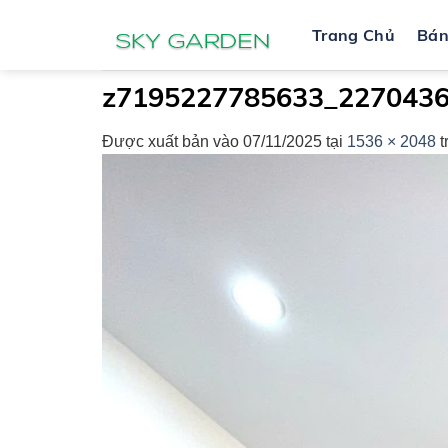
Bỏ
Trang Chủ
Bá
qua
nội
dung
z7195227785633_2270436
Được xuất bản vào
07/11/2025
tại
1536 × 2048
t