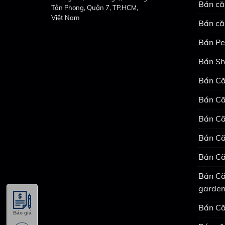
Bán că
Tân Phong, Quận 7, TP.HCM,
Việt Nam
Bán că
Bán Pe
Bán Sh
Bán Că
Bán Că
Bán Că
Bán Că
Bán Că
Bán Că
garde
Bán Că
Báo giá