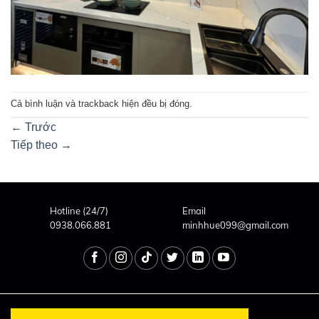
Cả bình luận và trackback hiện đều bị đóng.
←
Trước
Tiếp theo
→
Hotline (24/7)
Email
0938.066.881
minhhue099@gmail.com