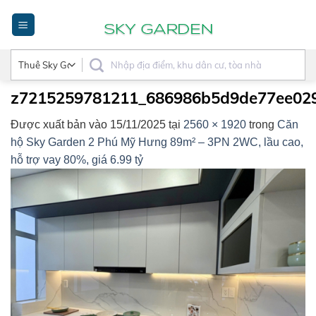
Bỏ
qua
nội
dung
z7215259781211_686986b5d9de77ee02
Được xuất bản vào
15/11/2025
tại
2560 × 1920
trong
Căn
hộ Sky Garden 2 Phú Mỹ Hưng 89m² – 3PN 2WC, lầu cao,
hỗ trợ vay 80%, giá 6.99 tỷ