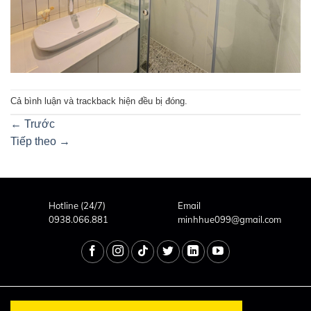
Cả bình luận và trackback hiện đều bị đóng.
←
Trước
Tiếp theo
→
Hotline (24/7)
Email
0938.066.881
minhhue099@gmail.com