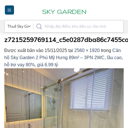
Bỏ
qua
nội
dung
z7215259769114_c5e0287dba86c7455c
Được xuất bản vào
15/11/2025
tại
2560 × 1920
trong
Căn
hộ Sky Garden 2 Phú Mỹ Hưng 89m² – 3PN 2WC, lầu cao,
hỗ trợ vay 80%, giá 6.99 tỷ