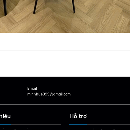
Email
minhhue099@gmail.com
thiệu
Hỗ trợ