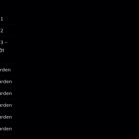
 1
 2
3 –
ật
arden
arden
arden
arden
arden
arden