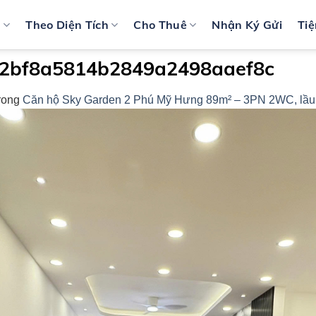
n
Theo Diện Tích
Cho Thuê
Nhận Ký Gửi
Tiệ
2bf8a5814b2849a2498aaef8c
rong
Căn hộ Sky Garden 2 Phú Mỹ Hưng 89m² – 3PN 2WC, lầu ca