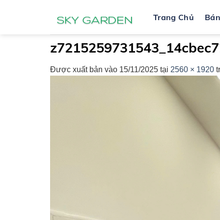
Bỏ
Trang Chủ
Bá
qua
nội
dung
z7215259731543_14cbec7
Được xuất bản vào
15/11/2025
tại
2560 × 1920
t