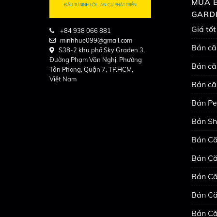
MUA B
GARD
Giá tốt
+84 938 066 881
minhhue099@gmail.com
Bán că
S38-2 khu phố Sky Graden 3,
Đường Phạm Văn Nghị, Phường
Bán că
Tân Phong, Quận 7, TP.HCM,
Việt Nam
Bán că
Bán Pe
Bán Sh
Bán Că
Bán Că
Bán Că
Bán Că
Bán Că