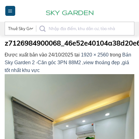
Bỏ
qua
nội
dung
z7126984900068_46e52e40104a38d20e
Được xuất bản vào
24/10/2025
tại
1920 × 2560
trong
Bán
Sky Garden 2 -Căn góc 3PN 88M2 ,view thoáng đẹp ,giá
tốt nhất khu vực