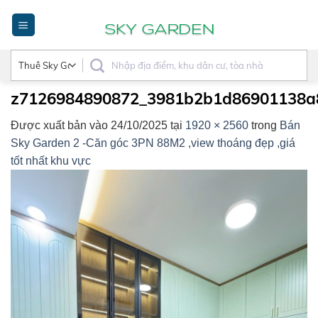
Bỏ
qua
nội
dung
z7126984890872_3981b2b1d86901138a
Được xuất bản vào
24/10/2025
tại
1920 × 2560
trong
Bán
Sky Garden 2 -Căn góc 3PN 88M2 ,view thoáng đẹp ,giá
tốt nhất khu vực