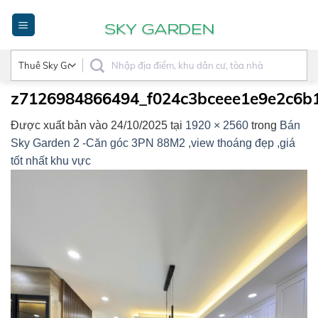
Bỏ
qua
nội
dung
z7126984866494_f024c3bceee1e9e2c6b
Được xuất bản vào
24/10/2025
tại
1920 × 2560
trong
Bán
Sky Garden 2 -Căn góc 3PN 88M2 ,view thoáng đẹp ,giá
tốt nhất khu vực