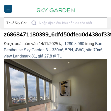
Bỏ
qua
nội
dung
z6868471180399_6dfd50dfea0d438af33
Được xuất bản vào
14/11/2025
tại
1280 × 960
trong
Bán
Penthouse Sky Garden 3 – 330m², 5PN, 4WC, sân 70m²,
view Landmark 81, giá 27.8 tỷ TL