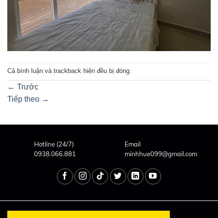
Cả bình luận và trackback hiện đều bị đóng.
←
Trước
Tiếp theo
→
Hotline (24/7)
Email
0938.066.881
minhhue099@gmail.com