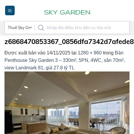
Bỏ
qua
nội
dung
z6868470853367_0856dfa7342d7afede8
Được xuất bản vào
14/11/2025
tại
1280 × 960
trong
Bán
Penthouse Sky Garden 3 – 330m², 5PN, 4WC, sân 70m²,
view Landmark 81, giá 27.8 tỷ TL