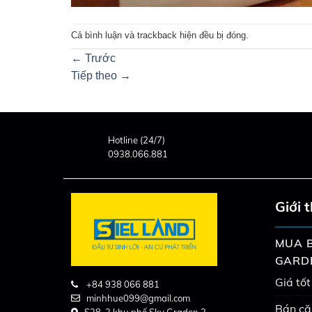
Cả bình luận và trackback hiện đều bị đóng.
←
Trước
Tiếp theo
→
Hotline (24/7)
0938.066.881
Giới 
MUA B
GARD
Giá tốt
+84 938 066 881
minhhue099@gmail.com
Bán că
S38-2 khu phố Sky Graden 3,