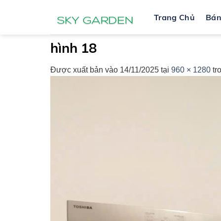
Bỏ
Trang Chủ
Bá
qua
nội
dung
hình 18
Được xuất bản vào
14/11/2025
tại
960 × 1280
tr