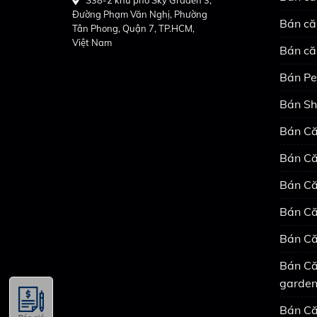
Đường Phạm Văn Nghị, Phường
Bán că
Tân Phong, Quận 7, TP.HCM,
Việt Nam
Bán că
Bán Pe
Bán Sh
Bán Că
Bán Că
Bán Că
Bán Că
Bán Că
Bán Că
garde
Bán Că