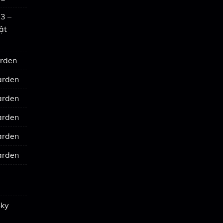
3 –
ật
arden
arden
arden
arden
arden
arden
y
Sky