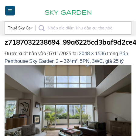
Bỏ
qua
nội
dung
z7187032238694_99a6225cd3baf9d2ce4
Được xuất bản vào
07/11/2025
tại
2048 × 1536
trong
Bán
Penthouse Sky Garden 2 – 324m², 5PN, 3WC, giá 25 tỷ