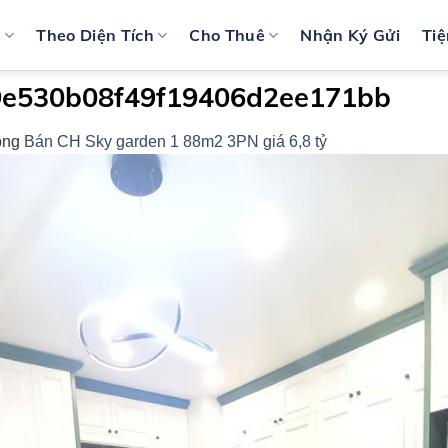
n
Theo Diện Tích
Cho Thuê
Nhận Ký Gửi
Tiệ
e530b08f49f19406d2ee171bb
ong
Bán CH Sky garden 1 88m2 3PN giá 6,8 tỷ