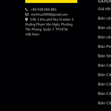
GARD
Giá tốt
+84 938 066 881
minhhue099@gmail.com
Bán că
S38-2 khu phố Sky Graden 3,
Đường Phạm Văn Nghị, Phường
Bán că
Tân Phong, Quận 7, TP.HCM,
Việt Nam
Bán că
Bán Pe
Bán Sh
Bán Că
Bán Că
Bán Că
Bán Că
Bán Că