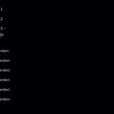
 1
 2
3 –
ật
arden
arden
arden
arden
arden
arden
y