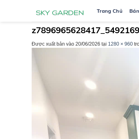
Bỏ
Trang Chủ
Bá
qua
nội
dung
z7896965628417_5492169
Được xuất bản vào
20/06/2026
tại
1280 × 960
tr