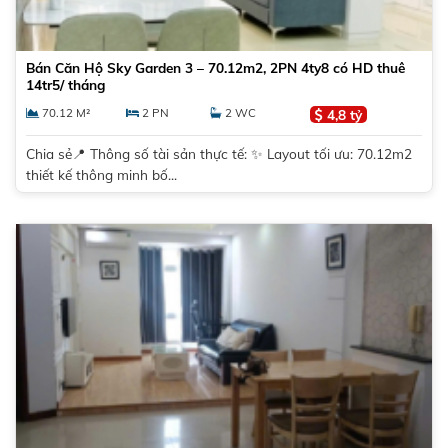
Bán Căn Hộ Sky Garden 3 – 70.12m2, 2PN 4ty8 có HD thuê
14tr5/ tháng
70.12 M²
2 PN
2 WC
4,8 tỷ
Chia sẻ📍 Thông số tài sản thực tế: ✨ Layout tối ưu: 70.12m2
thiết kế thông minh bố...