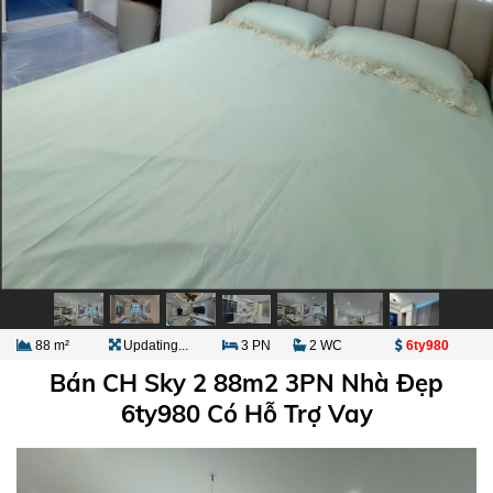
88 m²
Updating...
3 PN
2 WC
6ty980
Bán CH Sky 2 88m2 3PN Nhà Đẹp
6ty980 Có Hỗ Trợ Vay