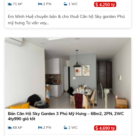
71 M²
2 PN
1 WC
4,250 tỷ
Em Minh Huệ chuyên bán & cho thuê Căn hộ Sky garden Phú
mỹ hưng Tư vấn vay...
Bán Căn Hộ Sky Garden 3 Phú Mỹ Hưng – 68m2, 2PN, 2WC
4ty990 giá tốt
68 M²
2 PN
2 WC
4,690 tỷ