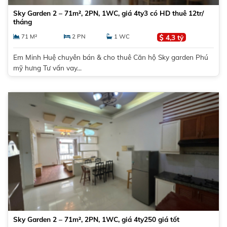
Sky Garden 2 – 71m², 2PN, 1WC, giá 4ty3 có HD thuê 12tr/
tháng
71 M²
2 PN
1 WC
4,3 tỷ
Em Minh Huệ chuyên bán & cho thuê Căn hộ Sky garden Phú
mỹ hưng Tư vấn vay...
Sky Garden 2 – 71m², 2PN, 1WC, giá 4ty250 giá tốt