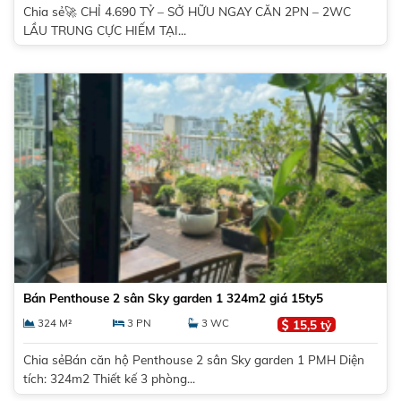
Chia sẻ🚀 CHỈ 4.690 TỶ – SỞ HỮU NGAY CĂN 2PN – 2WC
LẦU TRUNG CỰC HIẾM TẠI...
Bán Penthouse 2 sân Sky garden 1 324m2 giá 15ty5
324 M²
3 PN
3 WC
15,5 tỷ
Chia sẻBán căn hộ Penthouse 2 sân Sky garden 1 PMH Diện
tích: 324m2 Thiết kế 3 phòng...