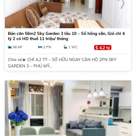
Bán căn 56m2 Sky Garden 3 lầu 10 – Sổ hồng sẵn, Giá chỉ 4
tỷ 2 có HD thuê 11 triệu/ tháng
56 M²
2 PN
1 WC
4,2 tỷ
Chia sẻ🔥 CHỈ 4,2 TỶ – SỞ HỮU NGAY CĂN HỘ 2PN SKY
GARDEN 3 – PHÚ MỸ...