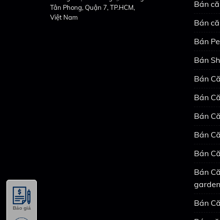
Bán că
Tân Phong, Quận 7, TP.HCM,
Việt Nam
Bán că
Bán Pe
Bán Sh
Bán Că
Bán Că
Bán Că
Bán Că
Bán Că
Bán Că
garde
Bán Că
Báo giá