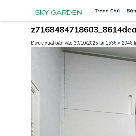
Bỏ
Trang Chủ
Bá
qua
nội
dung
z7168484718603_8614de
Được xuất bản vào
30/10/2025
tại
1536 × 2048
t