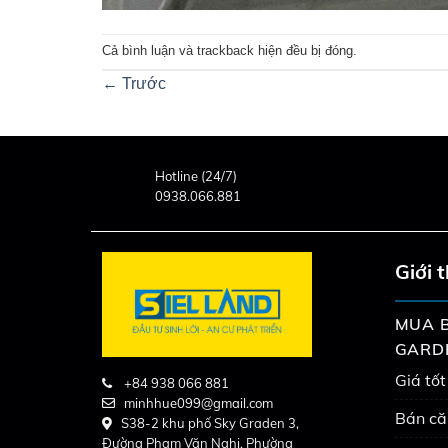
Cả bình luận và trackback hiện đều bị đóng.
←
Trước
Hotline (24/7)
0938.066.881
Giới 
MUA B
GARD
Giá tốt
+84 938 066 881
minhhue099@gmail.com
Bán că
S38-2 khu phố Sky Graden 3,
Đường Phạm Văn Nghị, Phường