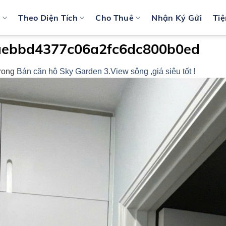
n
Theo Diện Tích
Cho Thuê
Nhận Ký Gửi
Tiệ
aebbd4377c06a2fc6dc800b0ed
rong
Bán căn hộ Sky Garden 3.View sông ,giá siêu tốt !