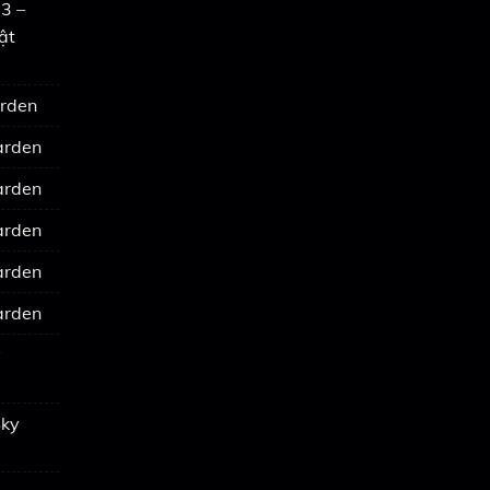
3 –
ật
arden
arden
arden
arden
arden
arden
y
Sky