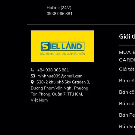
Hotline (24/7)
0938.066.881
Giới 
MUA B
GARD
Giá tốt
+84 938 066 881
minhhue099@gmail.com
Bán că
S38-2 khu phố Sky Graden 3,
Đường Phạm Văn Nghị, Phường
Bán că
Tân Phong, Quận 7, TP.HCM,
Việt Nam
Bán că
Bán Pe
Bán Sh