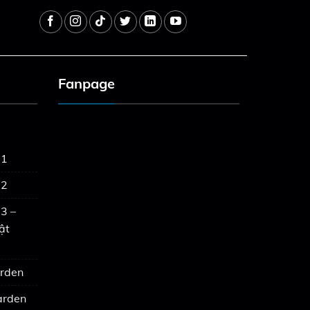
Fanpage
 1
 2
3 –
ật
arden
arden