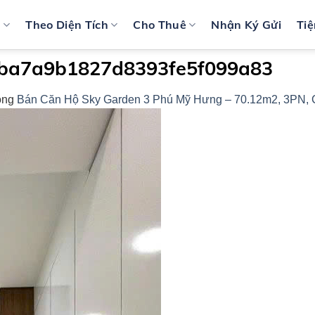
n
Theo Diện Tích
Cho Thuê
Nhận Ký Gửi
Tiệ
ba7a9b1827d8393fe5f099a83
ong
Bán Căn Hộ Sky Garden 3 Phú Mỹ Hưng – 70.12m2, 3PN, 