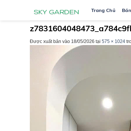
Bỏ
Trang Chủ
Bá
qua
nội
dung
z7831604048473_a784c9f
Được xuất bản vào
18/05/2026
tại
575 × 1024
tr