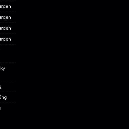
arden
arden
arden
arden
y
Sky
g
háng
g