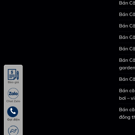
Bán Că
Bán Că
Bán Că
Bán Că
Bán Că
Bán Că
garde
Bán Că
Báo giá
Bán că
bơi – 
Chat Zalo
Bán că
đồng t
Gọi điện