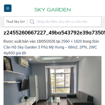
Bỏ
qua
nội
dung
z2455260667227_49ba543792e39a7350
Được xuất bản vào
18/05/2026
tại
2560 × 1920
trong
Bán
Căn Hộ Sky Garden 3 Phú Mỹ Hưng – 68m2, 2PN, 2WC
4ty650 giá tốt