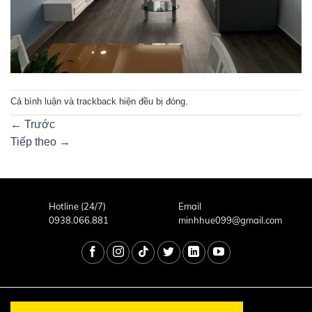
Cả bình luận và trackback hiện đều bị đóng.
←
Trước
Tiếp theo
→
Hotline (24/7)
Email
0938.066.881
minhhue099@gmail.com